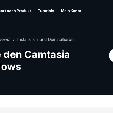
ort nach Produkt
Tutorials
Mein Konto
ndows)
Installieren und Deinstallieren
ie den Camtasia
dows