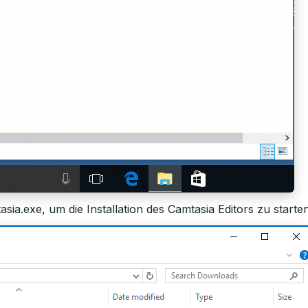
sia.exe, um die Installation des Camtasia Editors zu starten