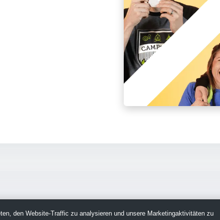
en, den Website-Traffic zu analysieren und unsere Marketingaktivitäten zu