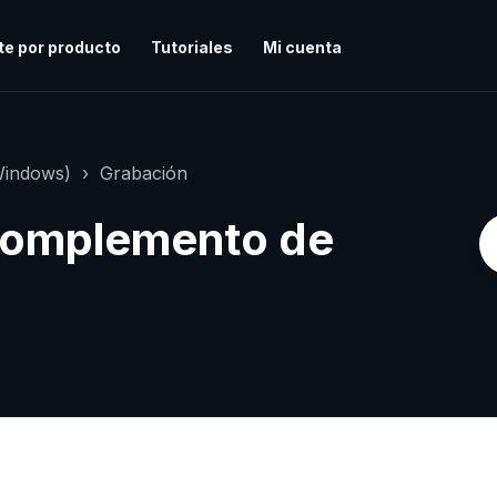
te por producto
Tutoriales
Mi cuenta
Windows)
Grabación
 complemento de