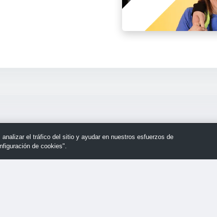
nalizar el tráfico del sitio y ayudar en nuestros esfuerzos de
nfiguración de cookies".