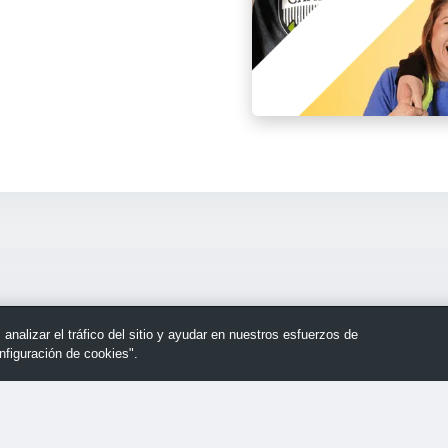
nalizar el tráfico del sitio y ayudar en nuestros esfuerzos de
nfiguración de cookies".