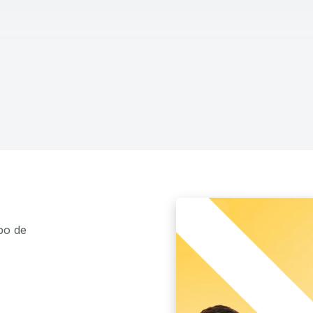
po de