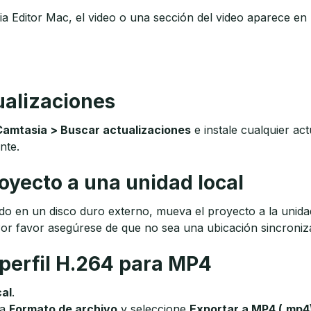
a Editor Mac, el video o una sección del video aparece en 
ualizaciones
Camtasia > Buscar actualizaciones
e instale cualquier act
nte.
oyecto a una unidad local
do en un disco duro externo, mueva el proyecto a la unida
or favor asegúrese de que no sea una ubicación sincroniz
 perfil H.264 para MP4
cal
.
ra
Formato de archivo
y seleccione
Exportar a MP4 (.mp4