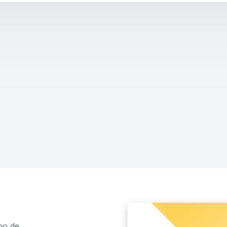
po de