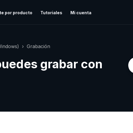
te por producto
Tutoriales
Mi cuenta
Windows)
Grabación
puedes grabar con