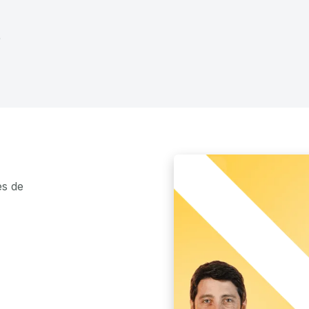
0
es de