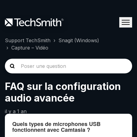
Support TechSmith
Snagit (Windows)
Capture – Vidéo
FAQ sur la configuration
audio avancée
il y a 1 an
Quels types de microphones USB
fonctionnent avec Camtasia ?