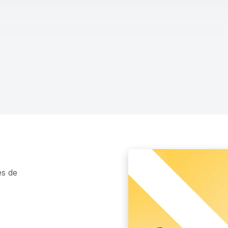
0
es de