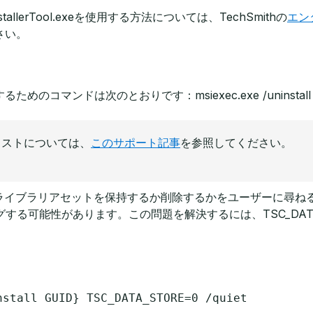
lerTool.exeを使用する方法については、TechSmithの
エン
さい。
除するためのコマンドは次のとおりです：
msiexec.exe /uninstall
のリストについては、
このサポート記事
を参照してください。
ル時にライブラリアセットを保持するか削除するかをユーザーに尋
グする可能性があります。この問題を解決するには、
TSC_DA
nstall GUID} TSC_DATA_STORE=0 /quiet