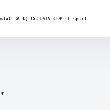
nstall GUID} TSC_DATA_STORE=1 /quiet
ます