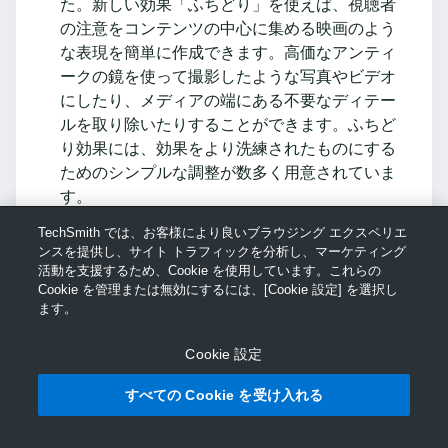
た。新しい効果「ふちどり」を使えば、視聴者
の注意をコンテンツの中心に集める映画のよう
な表現を簡単に作成できます。高価なアンティ
ークの鏡を使って撮影したような写真やビデオ
にしたり、メディアの端にある不要なディテー
ルを取り除いたりすることができます。ふちど
り効果には、効果をより洗練されたものにする
ためのシンプルな調整が数多く用意されていま
す。
TechSmith では、お客様により良いブラウジング エクスペリエ
量のスライダーで、効果の強度と白黒の色調を
ンスを提供し、サイト トラフィックを分析し、マーケティング
コントロールできます。
活動を支援するため、Cookie を使用しています。これらの
Cookie を管理または無効にするには、[Cookie 設定] を選択し
ます。
また、サイズ、丸み、フェザーの各スライダー
で、フォーカス範囲をコントロールできます。
Cookie 設定
AIによる背景の削除 (ベータ版)
すべての Cookie を受け入れる
グリーン スクリーンを設置する時間も忍耐力
も、お金もないのですか? 大丈夫です。力仕事