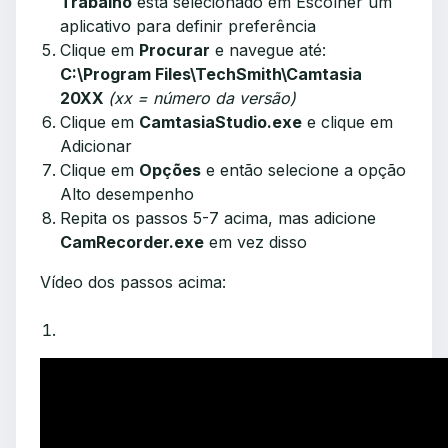
Trabalho
está selecionado em Escolher um
aplicativo para definir preferência
Clique em
Procurar
e navegue até:
C:\Program Files\TechSmith\Camtasia
20XX
(xx = número da versão)
Clique em
CamtasiaStudio.exe
e clique em
Adicionar
Clique em
Opções
e então selecione a opção
Alto desempenho
Repita os passos 5-7 acima, mas adicione
CamRecorder.exe
em vez disso
Vídeo dos passos acima: