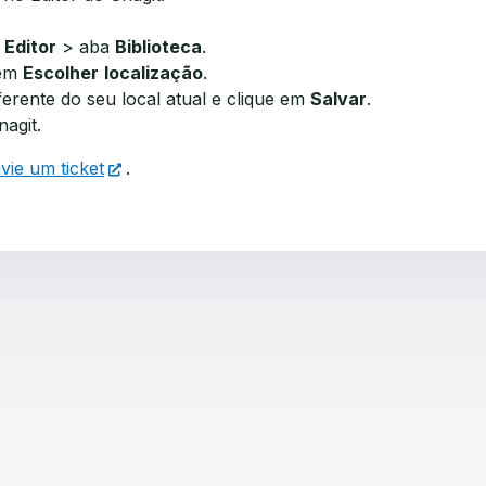
 Editor
> aba
Biblioteca
.
 em
Escolher
localização
.
ferente do seu local atual e clique em
Salvar
.
agit.
vie um ticket
.