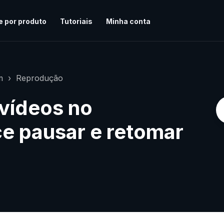
e por produto
Tutoriais
Minha conta
m
Reprodução
vídeos no
e pausar e retomar