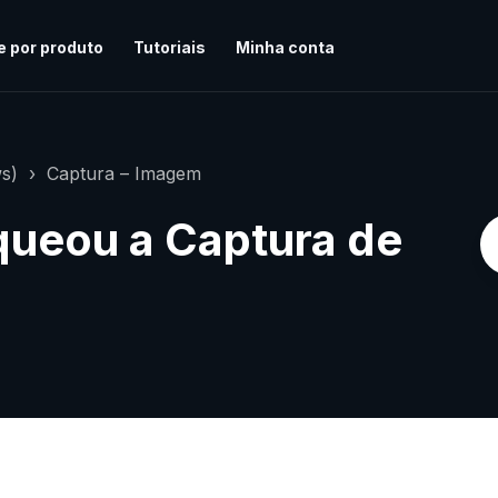
e por produto
Tutoriais
Minha conta
s)
Captura – Imagem
queou a Captura de