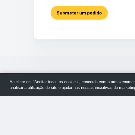
Submeter um pedido
Ao clicar em "Aceitar todos os cookies", concorda com o armazenament
analisar a utilização do site e ajudar nas nossas iniciativas de marketin
Voltar
© Assistência da TechSmith
ao