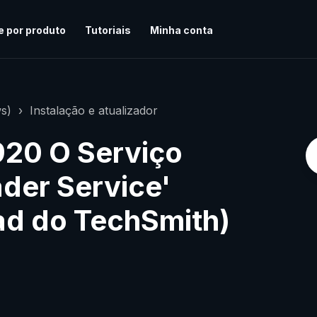
e por produto
Tutoriais
Minha conta
s)
Instalação e atualizador
920 O Serviço
der Service'
ad do TechSmith)