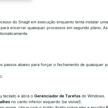
cesso do Snagit em execução enquanto tenta instalar uma
para encerrar quaisquer processos em segundo plano. As
utomaticamente.
 os passos abaixo para forçar o fechamento de quaisquer p
o.
u teclado e abra o
Gerenciador de Tarefas
do Windows.
talhes
no canto inferior esquerdo (se visível).
' no nome, clique com o botão direito sobre eles e escolha
F