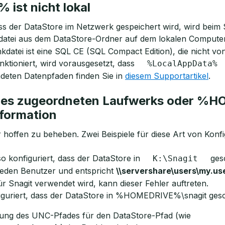
ist nicht lokal
ss der DataStore im Netzwerk gespeichert wird, wird beim 
kdatei aus dem DataStore-Ordner auf dem lokalen Compute
datei ist eine SQL CE (SQL Compact Edition), die nicht v
nktioniert, wird vorausgesetzt, dass
%LocalAppData%
ndeten Datenpfaden finden Sie in
diesem Supportartikel
.
nes zugeordneten Laufwerks oder %
formation
r hoffen zu beheben. Zwei Beispiele für diese Art von Konfi
 so konfiguriert, dass der DataStore in
gesc
K:\Snagit
r jeden Benutzer und entspricht
\\servershare\users\my.us
ür Snagit verwendet wird, kann dieser Fehler auftreten.
nfiguriert, dass der DataStore in %HOMEDRIVE%\snagit ges
ndung des UNC-Pfades für den DataStore-Pfad (wie