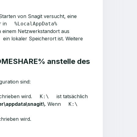
Starten von Snagit versucht, eine
r in
%LocalAppData%
on einem Netzwerkstandort aus
ein lokaler Speicherort ist. Weitere
HOMESHARE% anstelle des
guration sind:
hrieben wird.
ist tatsächlich
K:\
er\appdata\snagit\
. Wenn
K:\
chrieben wird.