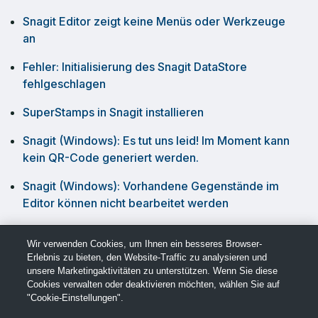
Snagit Editor zeigt keine Menüs oder Werkzeuge
an
Fehler: Initialisierung des Snagit DataStore
fehlgeschlagen
SuperStamps in Snagit installieren
Snagit (Windows): Es tut uns leid! Im Moment kann
kein QR-Code generiert werden.
Snagit (Windows): Vorhandene Gegenstände im
Editor können nicht bearbeitet werden
Video-Wiedergabe im Snagit-Editor wird leer
Wir verwenden Cookies, um Ihnen ein besseres Browser-
angezeigt
Erlebnis zu bieten, den Website-Traffic zu analysieren und
unsere Marketingaktivitäten zu unterstützen. Wenn Sie diese
Cookies verwalten oder deaktivieren möchten, wählen Sie auf
"Cookie-Einstellungen".