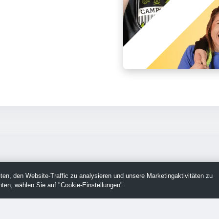
en, den Website-Traffic zu analysieren und unsere Marketingaktivitäten zu
ten, wählen Sie auf "Cookie-Einstellungen".