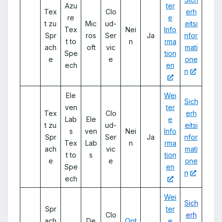
Azu
ter
Tex
Clo
erh
re
e
t zu
Mic
ud-
eitsi
Tex
Nei
Info
Spr
ros
Ser
Ja
nfor
t to
n
rma
ach
oft
vic
mati
Spe
tion
e
e
one
ech
en
n
Ele
Wei
Sich
ven
ter
Tex
Clo
erh
Lab
Ele
e
t zu
ud-
eitsi
s
ven
Nei
Info
Spr
Ser
Ja
nfor
Tex
Lab
n
rma
ach
vic
mati
t to
s
tion
e
e
one
Spe
en
n
ech
Wei
Sich
Spr
ter
Clo
erh
ach
De
Opt
e