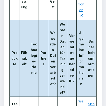
ass
Ger
tion
ung
ät
en
We
rde
Wo
All
n
Ver
we
ge
Dat
we
Sic
Tec
rde
me
en
nd
her
hno
n
ine
Pro
Fäh
Par
für
et
heit
logi
Dat
Inf
duk
igk
tne
Tra
ge
sinf
e-
en
or
te
eit
r
inin
ner
orm
Na
ver
ma
g
ati
atio
me
arb
tio
ver
ve
nen
eit
ne
we
KI?
et?
n
nd
et?
Wei
Tec
Sich