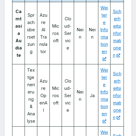
Wei
Ca
Sich
Spr
Azu
ter
mt
Clo
erh
ach
re
e
asi
Mic
ud-
eitsi
übe
AI
Nei
Nei
Info
a
ros
Ser
nfor
rset
Tra
n
n
rma
Au
oft
vic
mati
zun
nsla
tion
dia
e
one
g
tor
en
te
n
Tex
Wei
Sich
tge
ter
Azu
Clo
erh
neri
e
re
Mic
ud-
eitsi
eru
Nei
Info
Op
ros
Ser
Ja
nfor
ng
n
rma
enA
oft
vic
mati
&
tion
I
e
one
Ana
en
n
lyse
Wei
Sich