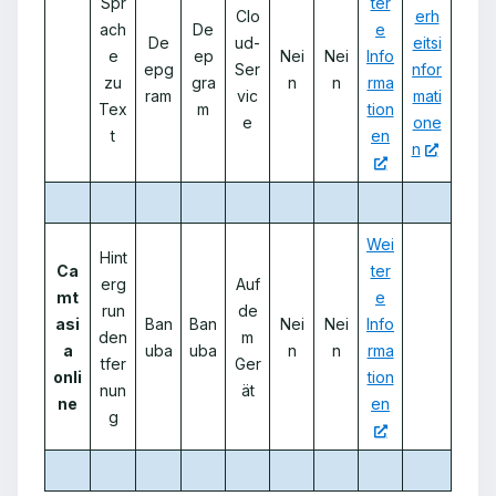
Spr
ter
Clo
erh
ach
De
e
De
ud-
eitsi
e
ep
Nei
Nei
Info
epg
Ser
nfor
zu
gra
n
n
rma
ram
vic
mati
Tex
m
tion
e
one
t
en
n
Wei
Hint
Ca
ter
erg
Auf
mt
e
run
de
asi
Ban
Ban
Nei
Nei
Info
den
m
a
uba
uba
n
n
rma
tfer
Ger
onli
tion
nun
ät
ne
en
g