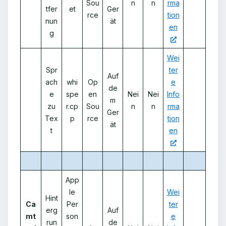
Sou
n
n
rma
tfer
et
Ger
rce
tion
nun
ät
en
g
Wei
Spr
ter
Auf
ach
whi
Op
e
de
e
spe
en
Nei
Nei
Info
m
zu
r.cp
Sou
n
n
rma
Ger
Tex
p
rce
tion
ät
t
en
App
le
Wei
Hint
Ca
Per
ter
erg
Auf
mt
son
e
run
de