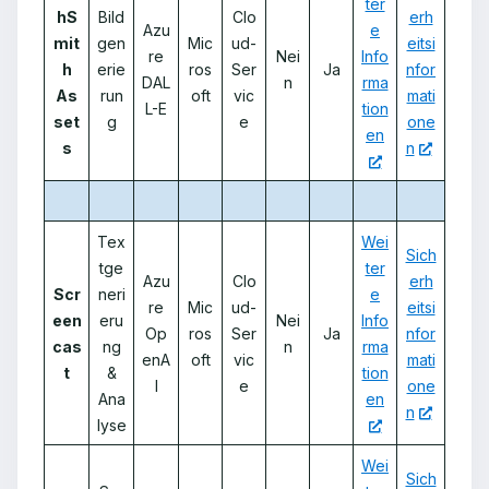
ter
hS
Bild
Clo
erh
Azu
e
mit
gen
Mic
ud-
eitsi
re
Nei
Info
h
erie
ros
Ser
Ja
nfor
DAL
n
rma
As
run
oft
vic
mati
L-E
tion
set
g
e
one
en
s
n
Tex
Wei
Sich
tge
ter
Azu
Clo
erh
Scr
neri
e
re
Mic
ud-
eitsi
een
eru
Nei
Info
Op
ros
Ser
Ja
nfor
cas
ng
n
rma
enA
oft
vic
mati
t
&
tion
I
e
one
Ana
en
n
lyse
Wei
Sich