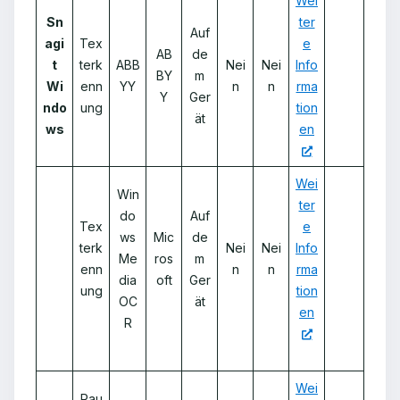
Wei
Sn
ter
Auf
agi
Tex
e
AB
de
t
terk
ABB
Nei
Nei
Info
BY
m
Wi
enn
YY
n
n
rma
Y
Ger
ndo
ung
tion
ät
ws
en
Wei
Win
ter
do
Auf
Tex
e
ws
Mic
de
terk
Nei
Nei
Info
Me
ros
m
enn
n
n
rma
dia
oft
Ger
ung
tion
OC
ät
en
R
Wei
Rau