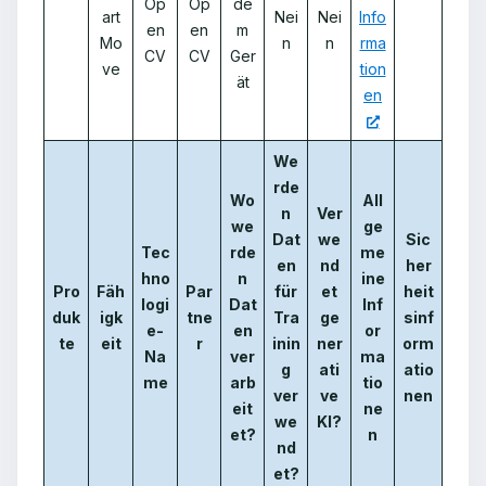
Op
Op
de
art
Nei
Nei
Info
en
en
m
Mo
n
n
rma
CV
CV
Ger
ve
tion
ät
en
We
rde
Wo
All
n
Ver
we
ge
Dat
we
Sic
Tec
rde
me
en
nd
her
hno
n
ine
Pro
Fäh
Par
für
et
heit
logi
Dat
Inf
duk
igk
tne
Tra
ge
sinf
e-
en
or
te
eit
r
inin
ner
orm
Na
ver
ma
g
ati
atio
me
arb
tio
ver
ve
nen
eit
ne
we
KI?
et?
n
nd
et?