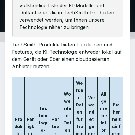
Vollständige Liste der KI-Modelle und
Drittanbieter, die in TechSmith-Produkten
verwendet werden, um Ihnen unsere
Technologie näher zu bringen.
TechSmith-Produkte bieten Funktionen und
Features, die KI-Technologie entweder lokal auf
dem Gerät oder über einen cloudbasierten
Anbieter nutzen.
We
rde
Wo
All
n
Ver
we
ge
Dat
we
Sic
Tec
rde
me
en
nd
her
hno
n
ine
Pro
Fäh
Par
für
et
heit
logi
Dat
Inf
duk
igk
tne
Tra
ge
sinf
e-
en
or
te
eit
r
inin
ner
orm