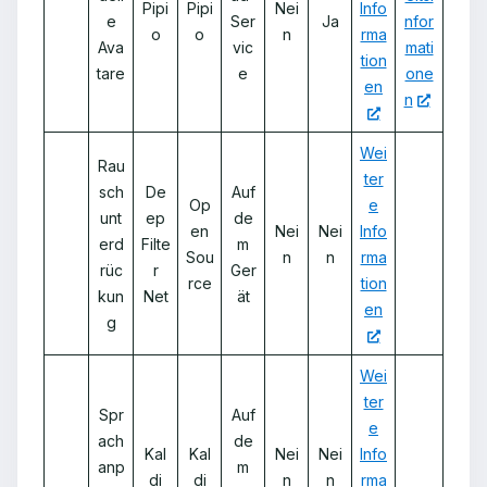
Pipi
Pipi
Nei
Info
e
Ser
Ja
nfor
o
o
n
rma
Ava
vic
mati
tion
tare
e
one
en
n
Wei
Rau
ter
sch
De
Auf
Op
e
unt
ep
de
en
Nei
Nei
Info
erd
Filte
m
Sou
n
n
rma
rüc
r
Ger
rce
tion
kun
Net
ät
en
g
Wei
ter
Spr
Auf
e
ach
de
Kal
Kal
Nei
Nei
Info
anp
m
di
di
n
n
rma