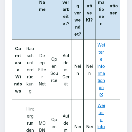
Na
ver
ma
g
ati
atio
me
arb
tio
ver
ve
nen
eit
ne
we
KI?
et?
n
nd
et?
Wei
Ca
Rau
ter
mt
sch
De
Auf
Op
e
asi
unt
ep
de
en
Nei
Nei
Info
a
erd
Filte
m
Sou
n
n
rma
Wi
rüc
r
Ger
rce
tion
ndo
kun
Net
ät
en
ws
g
Wei
Hint
ter
erg
Auf
Op
e
run
MO
de
en
Nei
Nei
Info
den
DN
m