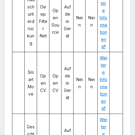
ter
sch
De
Auf
Op
e
unt
ep
de
en
Nei
Nei
Info
erd
Filte
m
Sou
n
n
rma
rüc
r
Ger
rce
tion
kun
Net
ät
en
g
Wei
ter
Auf
Sm
e
Op
Op
de
art
Nei
Nei
Info
en
en
m
Mo
n
n
rma
CV
CV
Ger
ve
tion
ät
en
Wei
Ges
ter
Auf
icht
e