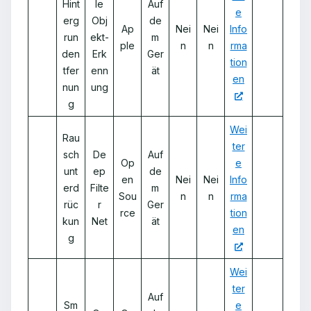
Hint
le
Auf
e
erg
Obj
de
Ap
Nei
Nei
Info
run
ekt-
m
ple
n
n
rma
den
Erk
Ger
tion
tfer
enn
ät
en
nun
ung
g
Wei
Rau
ter
sch
De
Auf
Op
e
unt
ep
de
en
Nei
Nei
Info
erd
Filte
m
Sou
n
n
rma
rüc
r
Ger
rce
tion
kun
Net
ät
en
g
Wei
ter
Auf
Sm
e