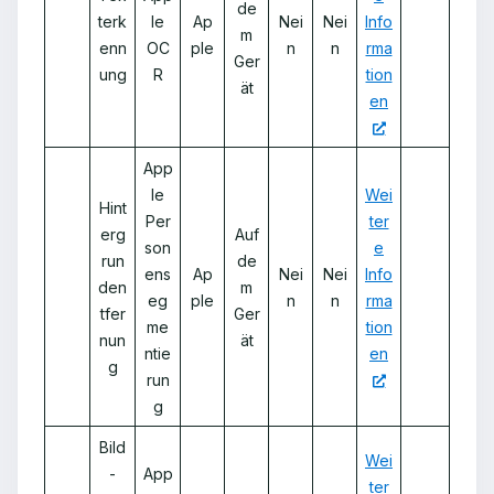
de
terk
le
Ap
Nei
Nei
Info
m
enn
OC
ple
n
n
rma
Ger
ung
R
tion
ät
en
App
le
Wei
Hint
Per
ter
erg
Auf
son
e
run
de
ens
Ap
Nei
Nei
Info
den
m
eg
ple
n
n
rma
tfer
Ger
me
tion
nun
ät
ntie
en
g
run
g
Bild
Wei
-
App
ter