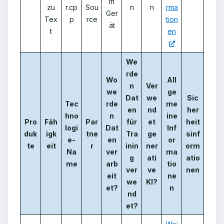
m
zu
r.cp
Sou
n
n
rma
Ger
Tex
p
rce
tion
ät
t
en
We
rde
Wo
All
n
Ver
we
ge
Dat
we
Sic
Tec
rde
me
en
nd
her
hno
n
ine
Pro
Fäh
Par
für
et
heit
logi
Dat
Inf
duk
igk
tne
Tra
ge
sinf
e-
en
or
te
eit
r
inin
ner
orm
Na
ver
ma
g
ati
atio
me
arb
tio
ver
ve
nen
eit
ne
we
KI?
et?
n
nd
et?