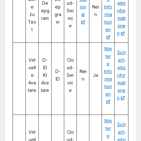
De
ud-
eitsi
e
ep
ion
Nei
Info
epg
Ser
nfor
zu
gra
al
n
rma
ram
vic
mati
Tex
m
tion
e
one
t
en
n
Wei
Sich
ter
Virt
D-
Clo
erh
e
uell
ID
ud-
eitsi
D-
Nei
Info
e
KI
Ser
Ja
nfor
ID
n
rma
Ava
Ava
vic
mati
tion
tare
tare
e
one
en
n
Wei
Sich
ter
Virt
Clo
erh
e
uell
ud-
eitsi