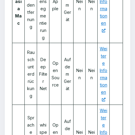
asi
ens
Ap
Nei
Nei
Info
den
m
a
eg
ple
n
n
rma
tfer
Ger
Ma
me
tion
nun
ät
c
ntie
en
g
run
g
Wei
Rau
ter
sch
De
Auf
Op
e
unt
ep
de
en
Nei
Nei
Info
erd
Filte
m
Sou
n
n
rma
rüc
r
Ger
rce
tion
kun
Net
ät
en
g
Wei
Spr
ter
Auf
ach
whi
Op
e
de
e
spe
en
Nei
Nei
Info