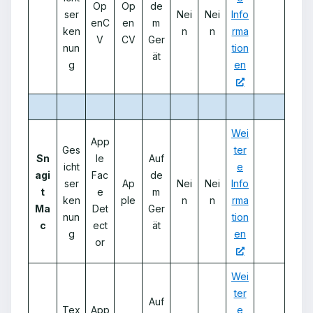
Op
Op
de
ser
Nei
Nei
Info
enC
en
m
ken
n
n
rma
V
CV
Ger
nun
tion
ät
g
en
Wei
App
Ges
ter
Sn
le
Auf
icht
e
agi
Fac
de
ser
Ap
Nei
Nei
Info
t
e
m
ken
ple
n
n
rma
Ma
Det
Ger
nun
tion
c
ect
ät
g
en
or
Wei
ter
Auf
Tex
App
e