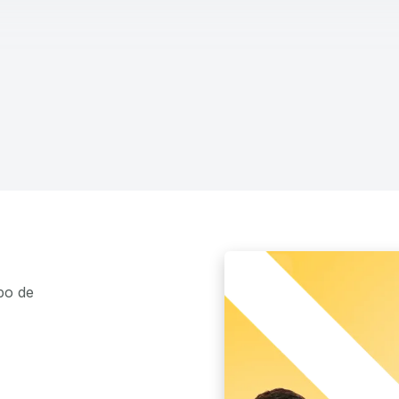
po de