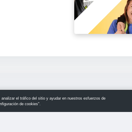
nalizar el tráfico del sitio y ayudar en nuestros esfuerzos de
nfiguración de cookies".