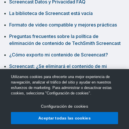
Screencast Datos y Privacidad FAQ
La biblioteca de Screencast está vacía
Formato de video compatible y mejores prácticas
Preguntas frecuentes sobre la política de
eliminación de contenido de TechSmith Screencast
¿Cómo exporto mi contenido de Screencast?
Screencast: ¿Se eliminará el contenido de mi
Screencast?
Utilizamos cookies para ofrecerte una mejor experiencia de
navegación, analizar el tráfico del sitio y ayudar en nuestros
esfuerzos de marketing. Para administrar o desactivar estas
cookies, selecciona "Configuración de cookies".
Configuración de cookies
© Soporte de TechSmith
Aceptar todas las cookies