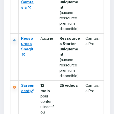
Camta
uniqueme
sia
nt
(aucune
ressource
premium
disponible)
Resso
Aucune
Ressource
Camtasi
urces
s Starter
a Pro
Snagit
uniqueme
nt
(aucune
ressource
premium
disponible)
Screen
12
25 vidéos
Camtasi
cast
mois
a Pro
pour
conten
u inactif
ou