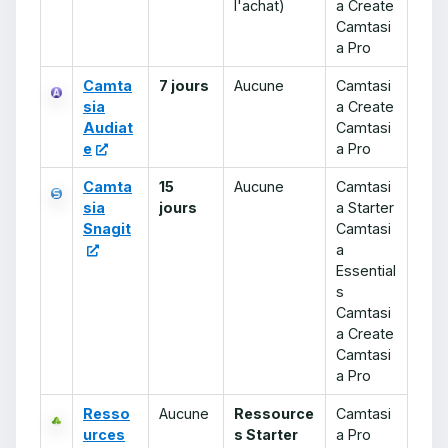
l'achat)
a Create
Camtasi
a Pro
Camta
7 jours
Aucune
Camtasi
sia
a Create
Audiat
Camtasi
e
a Pro
Camta
15
Aucune
Camtasi
sia
jours
a Starter
Snagit
Camtasi
a
Essential
s
Camtasi
a Create
Camtasi
a Pro
Resso
Aucune
Ressource
Camtasi
urces
s Starter
a Pro