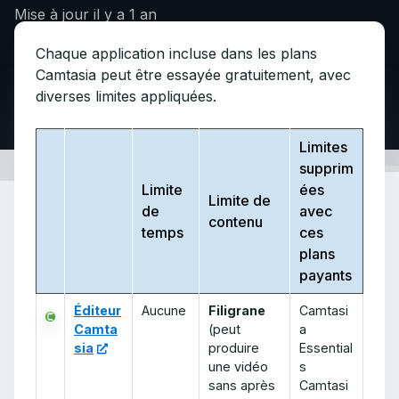
Mise à jour
il y a 1 an
Chaque application incluse dans les plans
Camtasia peut être essayée gratuitement, avec
diverses limites appliquées.
Limites
supprim
Limite
ées
Limite de
de
avec
contenu
temps
ces
plans
payants
Éditeur
Aucune
Filigrane
Camtasi
Camta
(peut
a
sia
produire
Essential
une vidéo
s
sans après
Camtasi