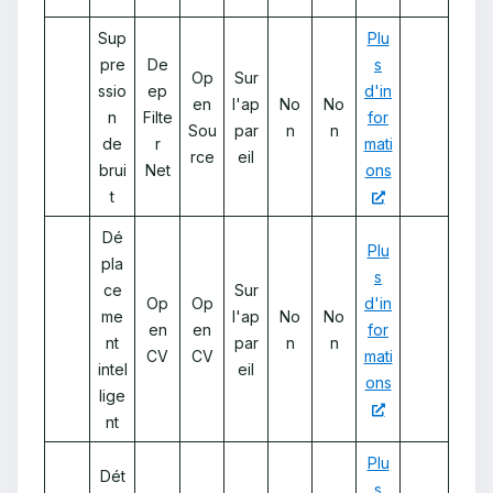
Sup
Plu
pre
De
s
Op
Sur
ssio
ep
d'in
en
l'ap
No
No
n
Filte
for
Sou
par
n
n
de
r
mati
rce
eil
brui
Net
ons
t
Dé
Plu
pla
s
ce
Sur
Op
Op
d'in
me
l'ap
No
No
en
en
for
nt
par
n
n
CV
CV
mati
intel
eil
ons
lige
nt
Plu
Dét
s