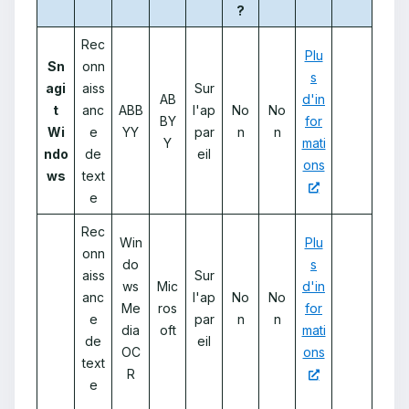
?
Rec
Plu
Sn
onn
s
agi
aiss
Sur
AB
d'in
t
anc
ABB
l'ap
No
No
BY
for
Wi
e
YY
par
n
n
Y
mati
ndo
de
eil
ons
ws
text
e
Rec
Win
Plu
onn
do
s
aiss
Sur
ws
Mic
d'in
anc
l'ap
No
No
Me
ros
for
e
par
n
n
dia
oft
mati
de
eil
OC
ons
text
R
e