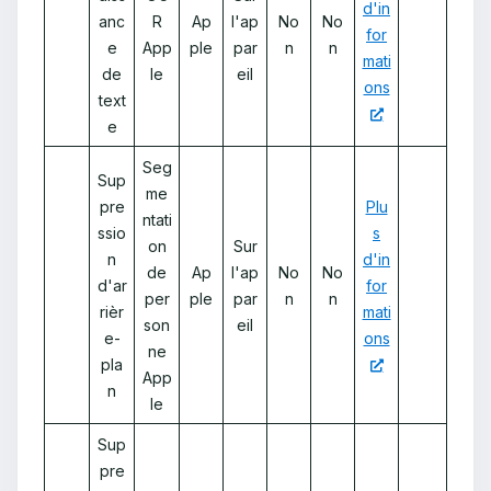
d'in
anc
R
Ap
l'ap
No
No
for
e
App
ple
par
n
n
mati
de
le
eil
ons
text
e
Seg
Sup
me
pre
Plu
ntati
ssio
s
on
Sur
n
d'in
de
Ap
l'ap
No
No
d'ar
for
per
ple
par
n
n
rièr
mati
son
eil
e-
ons
ne
pla
App
n
le
Sup
pre