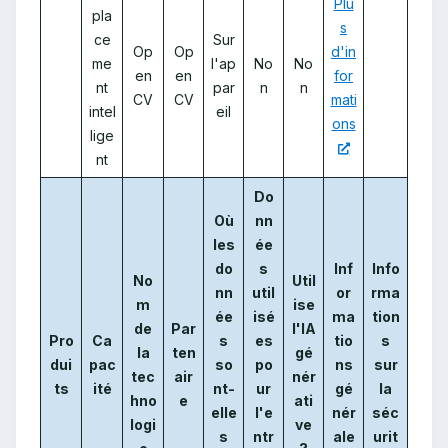
Plu
pla
s
ce
Sur
Op
Op
d'in
me
l'ap
No
No
en
en
for
nt
par
n
n
CV
CV
mati
intel
eil
ons
lige
nt
Do
Où
nn
les
ée
do
s
Inf
Info
No
Util
nn
util
or
rma
m
ise
ée
isé
ma
tion
de
Par
l'IA
Pro
Ca
s
es
tio
s
la
ten
gé
dui
pac
so
po
ns
sur
tec
air
nér
ts
ité
nt-
ur
gé
la
hno
e
ati
elle
l'e
nér
séc
logi
ve
s
ntr
ale
urit