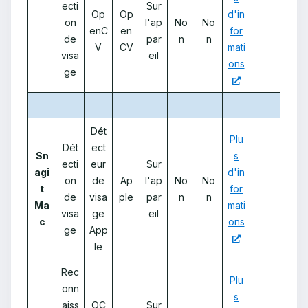
ecti
Sur
Op
Op
d'in
on
l'ap
No
No
enC
en
for
de
par
n
n
V
CV
mati
visa
eil
ons
ge
Dét
Plu
Dét
ect
Sn
s
ecti
eur
Sur
agi
d'in
on
de
Ap
l'ap
No
No
t
for
de
visa
ple
par
n
n
Ma
mati
visa
ge
eil
c
ons
ge
App
le
Rec
Plu
onn
s
aiss
OC
Sur