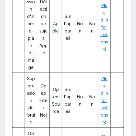
ssio
Dét
Plu
n
ecti
s
d'ar
on
Sur
d'in
rièr
de
Ap
l'ap
No
No
for
e-
suje
ple
par
n
n
mati
pla
t
eil
ons
n
App
d'i
le
ma
ge
Sup
Plu
pre
De
s
Op
Sur
ssio
ep
d'in
en
l'ap
No
No
n
Filte
for
Sou
par
n
n
de
r
mati
rce
eil
brui
Net
ons
t
Dé