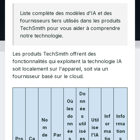
Liste complète des modèles d'IA et des
fournisseurs tiers utilisés dans les produits
TechSmith pour vous aider à comprendre
notre technologie.
Les produits TechSmith offrent des
fonctionnalités qui exploitent la technologie IA
soit localement sur l'appareil, soit via un
fournisseur basé sur le cloud.
Do
Où
nn
les
ée
do
s
Inf
Info
No
Util
nn
util
or
rma
m
ise
ée
isé
ma
tion
de
Par
l'IA
Pro
Ca
s
es
tio
s