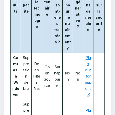
la
ten
gé
dui
pac
so
po
ns
sur
tec
air
nér
ts
ité
nt-
ur
gé
la
hno
e
ati
elle
l'e
nér
séc
logi
ve
s
ntr
ale
urit
e
?
trai
aîn
s
é
tée
em
s ?
ent
?
Ca
Sup
Plu
mt
pre
De
s
Op
Sur
asi
ssio
ep
d'in
en
l'ap
No
No
a
n
Filte
for
Sou
par
n
n
Wi
de
r
mati
rce
eil
ndo
brui
Net
ons
ws
t
Sup
pre
Plu