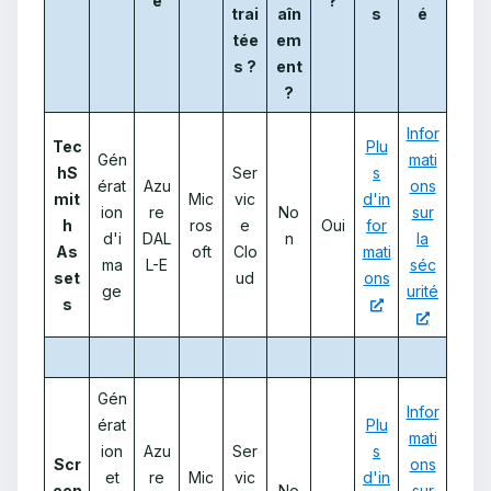
e
?
trai
aîn
s
é
tée
em
s ?
ent
?
Infor
Tec
Plu
Gén
mati
hS
Ser
s
érat
Azu
ons
mit
Mic
vic
d'in
ion
re
No
sur
h
ros
e
Oui
for
d'i
DAL
n
la
As
oft
Clo
mati
ma
L-E
séc
set
ud
ons
ge
urité
s
Gén
Infor
érat
Plu
mati
ion
Azu
Ser
s
Scr
ons
et
re
Mic
vic
d'in
een
No
sur