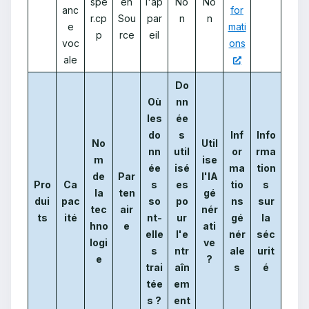
spe
en
l'ap
No
No
anc
for
r.cp
Sou
par
n
n
e
mati
p
rce
eil
voc
ons
ale
Do
Où
nn
les
ée
do
s
Inf
Info
No
Util
nn
util
or
rma
m
ise
ée
isé
ma
tion
de
Par
l'IA
Pro
Ca
s
es
tio
s
la
ten
gé
dui
pac
so
po
ns
sur
tec
air
nér
ts
ité
nt-
ur
gé
la
hno
e
ati
elle
l'e
nér
séc
logi
ve
s
ntr
ale
urit
e
?
trai
aîn
s
é
tée
em
s ?
ent