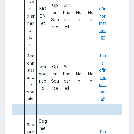
ssio
s
Op
Sur
n
MO
d'in
en
l'ap
No
No
d'ar
DN
for
Sou
par
n
n
rièr
et
mati
rce
eil
e-
ons
pla
n
Rec
Plu
onn
s
whi
Op
Sur
aiss
d'in
spe
en
l'ap
No
No
anc
for
r.cp
Sou
par
n
n
e
mati
p
rce
eil
voc
ons
ale
Seg
Sup
me
pre
Plu