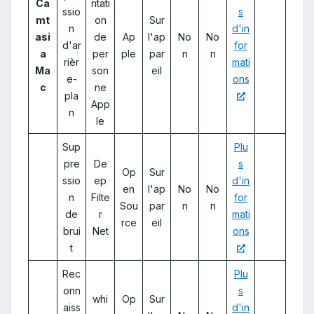
Ca
ntati
ssio
s
mt
on
Sur
n
d'in
asi
de
Ap
l'ap
No
No
d'ar
for
a
per
ple
par
n
n
rièr
mati
Ma
son
eil
e-
ons
c
ne
pla
App
n
le
Sup
Plu
pre
De
s
Op
Sur
ssio
ep
d'in
en
l'ap
No
No
n
Filte
for
Sou
par
n
n
de
r
mati
rce
eil
brui
Net
ons
t
Rec
Plu
onn
s
whi
Op
Sur
aiss
d'in