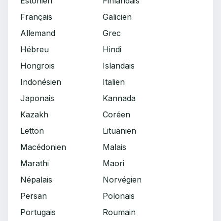
Estonien
Finlandais
Français
Galicien
Allemand
Grec
Hébreu
Hindi
Hongrois
Islandais
Indonésien
Italien
Japonais
Kannada
Kazakh
Coréen
Letton
Lituanien
Macédonien
Malais
Marathi
Maori
Népalais
Norvégien
Persan
Polonais
Portugais
Roumain