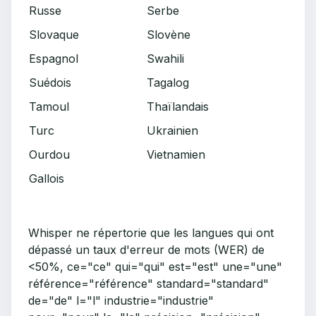
Russe
Serbe
Slovaque
Slovène
Espagnol
Swahili
Suédois
Tagalog
Tamoul
Thaïlandais
Turc
Ukrainien
Ourdou
Vietnamien
Gallois
Whisper ne répertorie que les langues qui ont
dépassé un taux d'erreur de mots (WER) de
<50%, ce="ce" qui="qui" est="est" une="une"
référence="référence" standard="standard"
de="de" l="l" industrie="industrie"