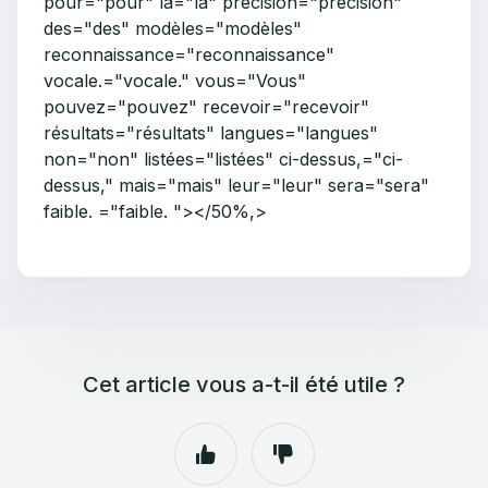
pour="pour" la="la" précision="précision"
des="des" modèles="modèles"
reconnaissance="reconnaissance"
vocale.="vocale." vous="Vous"
pouvez="pouvez" recevoir="recevoir"
résultats="résultats" langues="langues"
non="non" listées="listées" ci-dessus,="ci-
dessus," mais="mais" leur="leur" sera="sera"
faible. ="faible. "></50%,>
Cet article vous a-t-il été utile ?