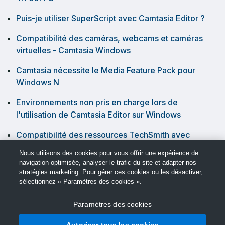
Puis-je utiliser SuperScript avec Camtasia Editor ?
Compatibilité des caméras, webcams et caméras
virtuelles - Camtasia Windows
Camtasia nécessite le Media Feature Pack pour
Windows N
Environnements non pris en charge lors de
l'utilisation de Camtasia Editor sur Windows
Compatibilité des ressources TechSmith avec
Camtasia
Nous utilisons des cookies pour vous offrir une expérience de
navigation optimisée, analyser le trafic du site et adapter nos
stratégies marketing. Pour gérer ces cookies ou les désactiver,
sélectionnez « Paramètres des cookies ».
Paramètres des cookies
© Support TechSmith