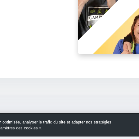
optimisée, analyser le trafic du site et adapter nos stratégies
aramètres des cookies ».