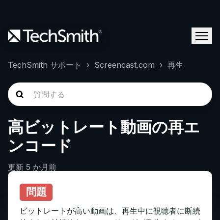
TechSmith サポート
Screencast.com
再生
高ビットレート動画の再エ
ンコード
更新
5 か月前
問題
ビットレートが高い動画は、再生中に視聴者に断続