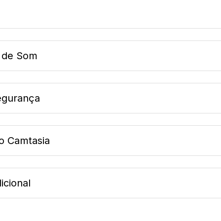
s de Som
segurança
o Camtasia
icional