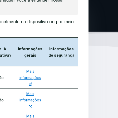
a ajudar você a entender nossa
ocalmente no dispositivo ou por meio
a IA
Informações
Informações
ativa?
gerais
de segurança
Mais
ão
informações
Mais
ão
informações
Mais