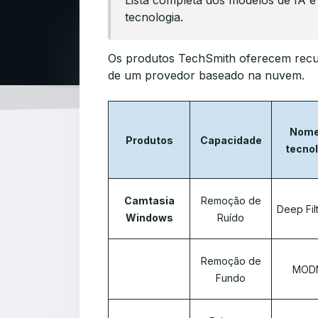
Lista completa dos modelos de IA 
tecnologia.
Os produtos TechSmith oferecem recurs
de um provedor baseado na nuvem.
Nome
Produtos
Capacidade
tecnol
Camtasia
Remoção de
Deep Fil
Windows
Ruído
Remoção de
MOD
Fundo