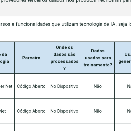
e provedores terceiros usados nos produtos TechSmith par
os e funcionalidades que utilizam tecnologia de IA, seja l
Onde os
Dados
 da
dados são
Us
Parceiro
usados para
ogia
processados
gener
treinamento?
?
ter Net
Código Aberto
No Dispositivo
Não
N
Net
Código Aberto
No Dispositivo
Não
N