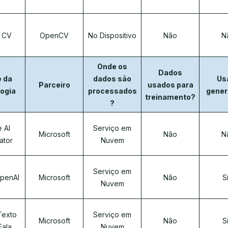
 CV
OpenCV
No Dispositivo
Não
N
Onde os
Dados
 da
dados são
Us
Parceiro
usados para
ogia
processados
gener
treinamento?
?
 AI
Serviço em
Microsoft
Não
N
ator
Nuvem
Serviço em
penAI
Microsoft
Não
S
Nuvem
Texto
Serviço em
Microsoft
Não
S
Fala
Nuvem