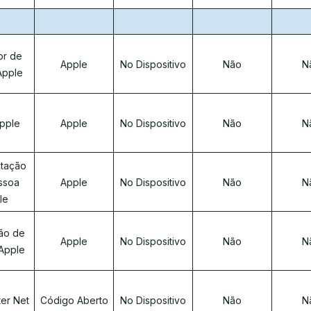
or de
Apple
No Dispositivo
Não
N
Apple
pple
Apple
No Dispositivo
Não
N
tação
ssoa
Apple
No Dispositivo
Não
N
le
ão de
Apple
No Dispositivo
Não
N
 Apple
ter Net
Código Aberto
No Dispositivo
Não
N