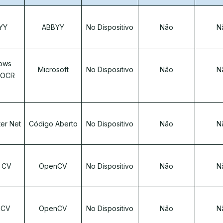
YY
ABBYY
No Dispositivo
Não
N
ows
Microsoft
No Dispositivo
Não
N
 OCR
ter Net
Código Aberto
No Dispositivo
Não
N
 CV
OpenCV
No Dispositivo
Não
N
nCV
OpenCV
No Dispositivo
Não
N