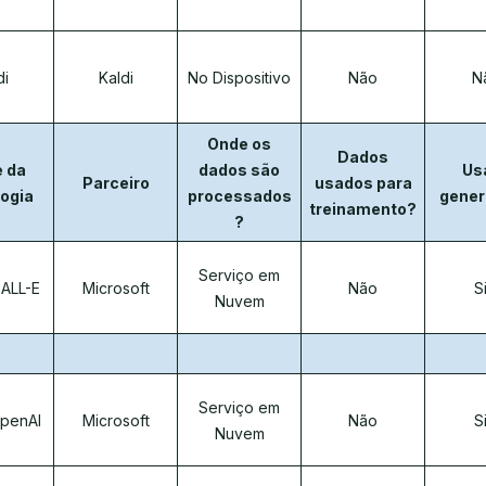
di
Kaldi
No Dispositivo
Não
N
Onde os
Dados
 da
dados são
Us
Parceiro
usados para
ogia
processados
gener
treinamento?
?
Serviço em
ALL-E
Microsoft
Não
S
Nuvem
Serviço em
penAI
Microsoft
Não
S
Nuvem