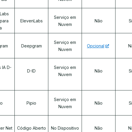
Labs
Serviço em
para
ElevenLabs
Não
S
Nuvem
a
Serviço em
gram
Deepgram
Opcional
N
Nuvem
 IA D-
Serviço em
D-ID
Não
S
Nuvem
Serviço em
io
Pipio
Não
S
Nuvem
ter Net
Código Aberto
No Dispositivo
Não
N