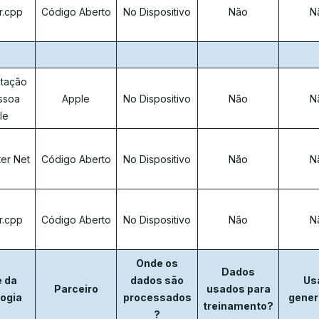
r.cpp
Código Aberto
No Dispositivo
Não
N
tação
ssoa
Apple
No Dispositivo
Não
N
le
ter Net
Código Aberto
No Dispositivo
Não
N
r.cpp
Código Aberto
No Dispositivo
Não
N
Onde os
Dados
 da
dados são
Us
Parceiro
usados para
ogia
processados
gener
treinamento?
?