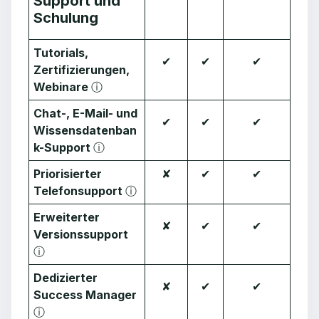
Support und
Schulung
Tutorials,
✔︎
✔︎
✔︎
Zertifizierungen,
Webinare
ⓘ
Chat-, E-Mail- und
✔︎
✔︎
✔︎
Wissensdatenban
k-Support
ⓘ
Priorisierter
✘
✔︎
✔︎
Telefonsupport
ⓘ
Erweiterter
✘
✔︎
✔︎
Versionssupport
ⓘ
Dedizierter
✘
✔︎
✔︎
Success Manager
ⓘ