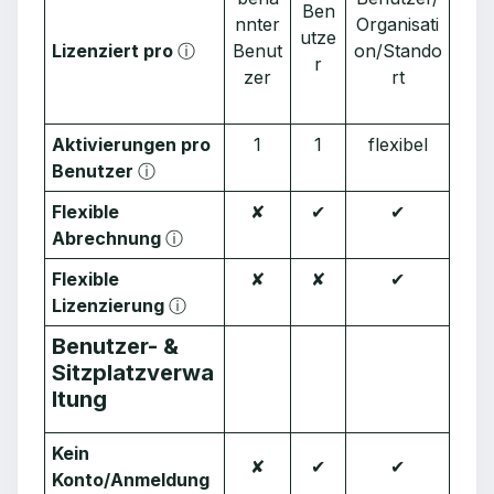
Ben
nnter
Organisati
utze
Lizenziert pro
ⓘ
Benut
on/Stando
r
zer
rt
Aktivierungen pro
1
1
flexibel
Benutzer
ⓘ
Flexible
✘
✔︎
✔︎
Abrechnung
ⓘ
Flexible
✘
✘
✔︎
Lizenzierung
ⓘ
Benutzer- &
Sitzplatzverwa
ltung
Kein
✘
✔︎
✔︎
Konto/Anmeldung