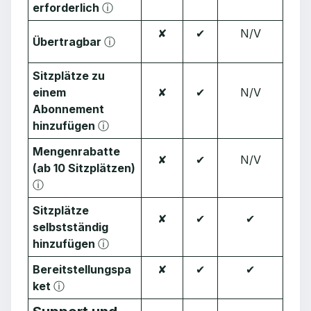
erforderlich
ⓘ
✘
✔︎
N/V
Übertragbar
ⓘ
Sitzplätze zu
einem
✘
✔︎
N/V
Abonnement
hinzufügen
ⓘ
Mengenrabatte
✘
✔︎
N/V
(ab 10 Sitzplätzen)
ⓘ
Sitzplätze
✘
✔︎
✔︎
selbstständig
hinzufügen
ⓘ
Bereitstellungspa
✘
✔︎
✔︎
ket
ⓘ