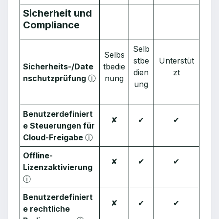
Sicherheit und
Compliance
Selb
Selbs
stbe
Unterstüt
Sicherheits-/Date
tbedie
dien
zt
nschutzprüfung
ⓘ
nung
ung
Benutzerdefiniert
✘
✔︎
✔︎
e Steuerungen für
Cloud-Freigabe
ⓘ
Offline-
✘
✔︎
✔︎
Lizenzaktivierung
ⓘ
Benutzerdefiniert
✘
✔︎
✔︎
e rechtliche