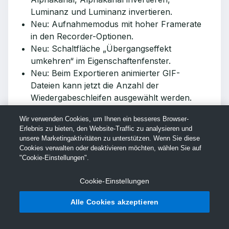
Luminanz und Luminanz invertieren.
Neu: Aufnahmemodus mit hoher Framerate
in den Recorder-Optionen.
Neu: Schaltfläche „Übergangseffekt
umkehren“ im Eigenschaftenfenster.
Neu: Beim Exportieren animierter GIF-
Dateien kann jetzt die Anzahl der
Wiedergabeschleifen ausgewählt werden.
Neu: Automatische Unterstützung von
Wir verwenden Cookies, um Ihnen ein besseres Browser-
Gruppengrößen.
Erlebnis zu bieten, den Website-Traffic zu analysieren und
Neu: Es kann eine bestimmte Gruppengröße
unsere Marketingaktivitäten zu unterstützen. Wenn Sie diese
eingestellt werden.
Cookies verwalten oder deaktivieren möchten, wählen Sie auf
"Cookie-Einstellungen".
Neu: Es kann eine bestimmte Größe für
Bibliotheks-Assets eingestellt werden.
Cookie-Einstellungen
Neu: Störgeräusch-Maske für
Gruppengrenze.
Alle Cookies akzeptieren
Die mit Camtasia ausgelieferten Schriftarten
wurden aktualisiert.