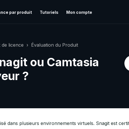
nce par produit
Tutoriels
Mon compte
 de licence
Évaluation du Produit
 Snagit ou Camtasia
veur ?
lisé dans plusieurs environnements virtuels. Snagit est certif