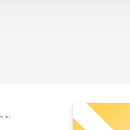
0
es de