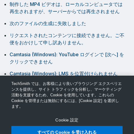
制作した MP4 ビデオは、ローカルコンピュータでは
再生されますが、サーバーからでは再生されません
次のファイルの生成に失敗しました
リクエストされたコンテンツに接続できません。ご不
便をおかけして申し訳ありません。
Camtasia (Windows): YouTube ログインで [次へ] を
クリックできません
Camtasia (Windows): LMS を位置付けられません
TechSmith では、お客様により良いブラウジング エクスペリエ
Camtasiaエディターでのレンダリング遅延
ンスを提供し、サイト トラフィックを分析し、マーケティング
活動を支援するため、Cookie を使用しています。これらの
Cookie を管理または無効にするには、[Cookie 設定] を選択し
ます。
Cookie 設定
© TechSmith サポート
すべての Cookie を受け入れる