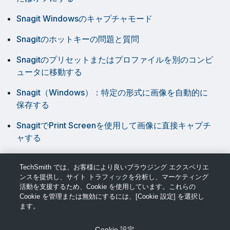
Snagit Windowsのキャプチャモード
Snagitのホットキーの問題と質問
Snagitのプリセットまたはプロファイルを別のコンピ
ュータに移動する
Snagit（Windows）：特定の形式に画像を自動的に
保存する
SnagitでPrint Screenを使用して画像に直接キャプチ
ャする
複数モニター構成での1つの画面のみをキャプチャす
TechSmith では、お客様により良いブラウジング エクスペリエ
る
ンスを提供し、サイト トラフィックを分析し、マーケティング
活動を支援するため、Cookie を使用しています。これらの
Cookie を管理または無効にするには、[Cookie 設定] を選択し
ます。
Cookie 設定