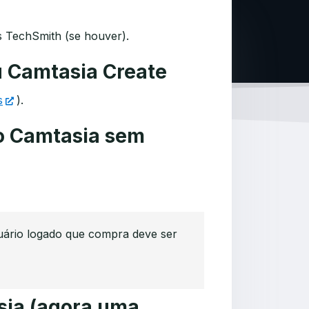
s TechSmith (se houver).
u Camtasia Create
s
).
o Camtasia sem
uário logado que compra deve ser
sia (agora uma