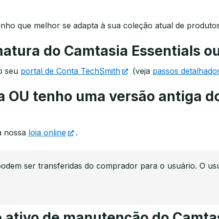
inho que melhor se adapta à sua coleção atual de produto
natura do Camtasia Essentials o
do seu
portal de Conta TechSmith
(veja
passos detalhado
a OU tenho uma versão antiga d
a nossa
loja online
.
podem ser transferidas do comprador para o usuário. O us
o ativo de manutenção do Camta