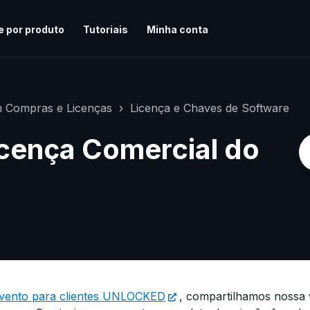
e por produto
Tutoriais
Minha conta
 Compras e Licenças
Licença e Chaves de Software
icença Comercial do
vento para clientes UNLOCKED
, compartilhamos nossa 