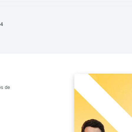
24
es de