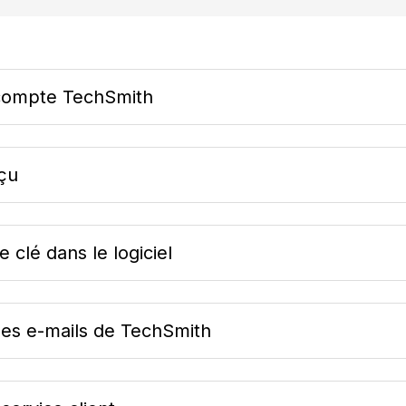
e compte TechSmith
eçu
 clé dans le logiciel
les e-mails de TechSmith