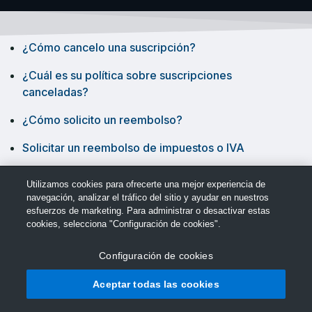
¿Cómo cancelo una suscripción?
¿Cuál es su política sobre suscripciones
canceladas?
¿Cómo solicito un reembolso?
Solicitar un reembolso de impuestos o IVA
¿Cuándo se reembolsará mi pedido?
Utilizamos cookies para ofrecerte una mejor experiencia de
navegación, analizar el tráfico del sitio y ayudar en nuestros
esfuerzos de marketing. Para administrar o desactivar estas
cookies, selecciona "Configuración de cookies".
Configuración de cookies
© Soporte de TechSmith
Aceptar todas las cookies